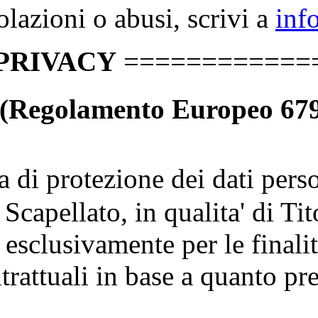
iolazioni o abusi, scrivi a
inf
PRIVACY
============
 (Regolamento Europeo 679
ria di protezione dei dati p
apellato, in qualita' di Tit
 esclusivamente per le finalit
trattuali in base a quanto pr