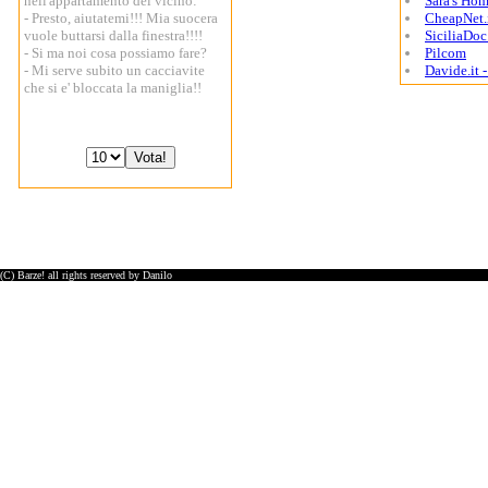
nell'appartamento del vicino:
Sara's Ho
- Presto, aiutatemi!!! Mia suocera
CheapNet.
vuole buttarsi dalla finestra!!!!
SiciliaDoc.
- Si ma noi cosa possiamo fare?
Pilcom
- Mi serve subito un cacciavite
Davide.it 
che si e' bloccata la maniglia!!
(C) Barze! all rights reserved by Danilo