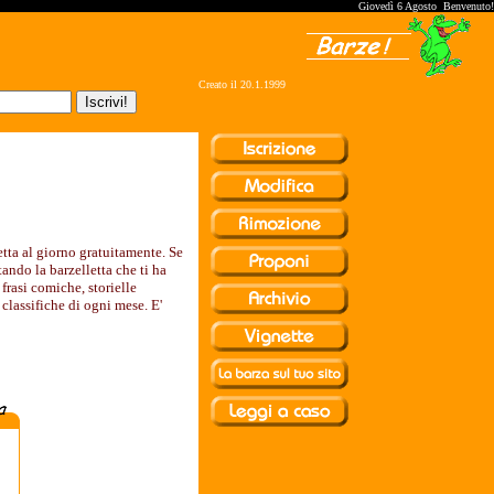
Giovedì 6 Agosto Benvenuto!
Creato il 20.1.1999
etta al giorno gratuitamente. Se
tando la barzelletta che ti ha
frasi comiche, storielle
 classifiche di ogni mese. E'