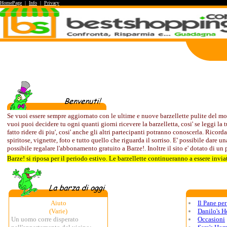
HomePage
|
Info
|
Privacy
Se vuoi essere sempre aggiornato con le ultime e nuove barzellette pulite del mom
vuoi puoi decidere tu ogni quanti giorni ricevere la barzelletta, cosi' se leggi la t
fatto ridere di piu', cosi' anche gli altri partecipanti potranno conoscerla. Rico
spiritose, vignette, foto e tutto quello che riguarda il sorriso. E' possibile dare 
possibile regalare l'abbonamento gratuito a Barze!. Inoltre il sito e' dotato di un 
Barze! si riposa per il periodo estivo. Le barzellette continueranno a essere invia
Aiuto
Il Pane per
(Varie)
Danilo's 
Un uomo corre disperato
Occasioni