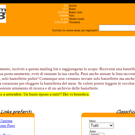
257
Iscritti
1527
Barze
2310215
Barze viste
106049
Voti
6.131
Media totale
214215607
Visitatori
Scrivete la vostra email per registrarvi:
ento, iscriviti a questa mailing list e raggiungerai lo scopo. Riceverai una barzell
ua posta raramente, eviti di intasare la tua casella. Puoi anche aiutare la lista raccon
rda, solo barzellette pulite! Comunque non verranno inviate solo barzellette ma anche 
una votazione per eleggere la barzelletta del mese. Se volete potete leggere le vecchie
potente strumento di ricerca e di un archivio delle barzellette.
te a settembre. Un buon riposo a tutti!! Dio vi benedica.
 l'anima
Mese
Home Page
Anno