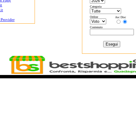
me Page
it
Categoria
it
Ordine
Asc Disc
- Provider
Contenuto